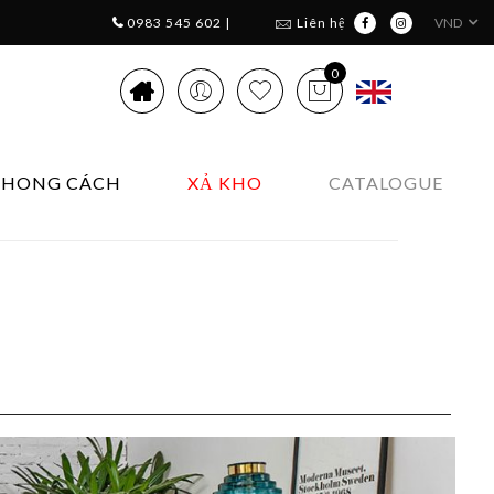
0983 545 602 |
Liên hệ
VND
0
PHONG CÁCH
XẢ KHO
CATALOGUE