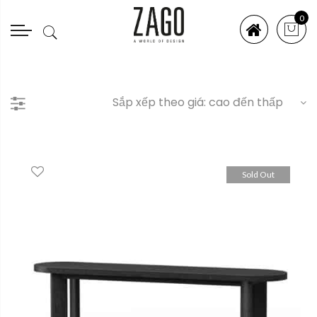
0
Sold Out