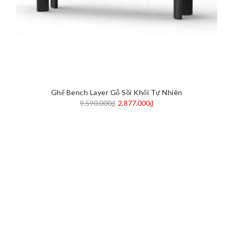
Ghế Bench Layer Gỗ Sồi Khối Tự Nhiên
Giá
Giá
9.590.000
₫
2.877.000
₫
gốc
hiện
là:
tại
9.590.000₫.
là:
2.877.000₫.