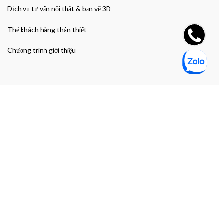
Dịch vụ tư vấn nội thất & bản vẽ 3D
Thẻ khách hàng thân thiết
Chương trình giới thiệu
Đường dẫn nhanh
Giao hàng & Bảo hành
Chính sách bảo mật thông tin cá nhân
Chính sách bảo mật thanh toán
Điều khoản và Điều kiện mua hàng