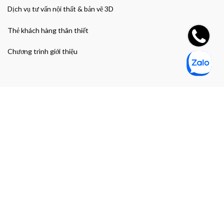
Dịch vụ tư vấn nội thất & bản vẽ 3D
Thẻ khách hàng thân thiết
Chương trình giới thiệu
Đường dẫn nhanh
Giao hàng & Bảo hành
Chính sách bảo mật thông tin cá nhân
Chính sách bảo mật thanh toán
Điều khoản và Điều kiện mua hàng