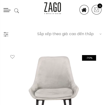
0
-70%