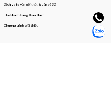
Dịch vụ tư vấn nội thất & bản vẽ 3D
Thẻ khách hàng thân thiết
Chương trình giới thiệu
Đường dẫn nhanh
Giao hàng & Bảo hành
Chính sách bảo mật thông tin cá nhân
Chính sách bảo mật thanh toán
Điều khoản và Điều kiện mua hàng