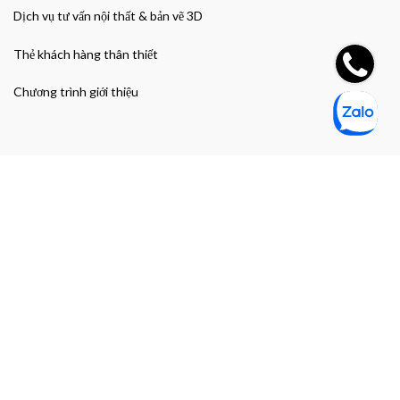
Dịch vụ tư vấn nội thất & bản vẽ 3D
Thẻ khách hàng thân thiết
Chương trình giới thiệu
Đường dẫn nhanh
Giao hàng & Bảo hành
Chính sách bảo mật thông tin cá nhân
Chính sách bảo mật thanh toán
Điều khoản và Điều kiện mua hàng