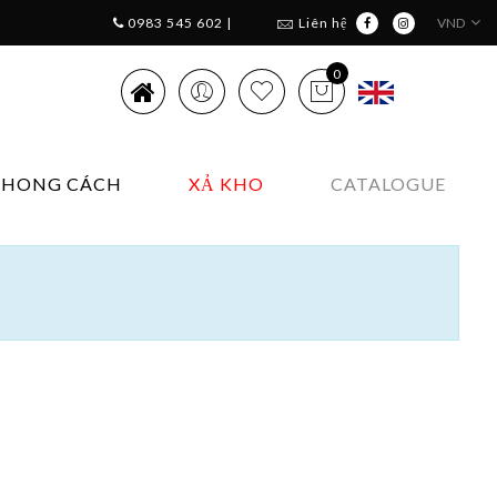
0983 545 602 |
Liên hệ
VND
0
PHONG CÁCH
XẢ KHO
CATALOGUE