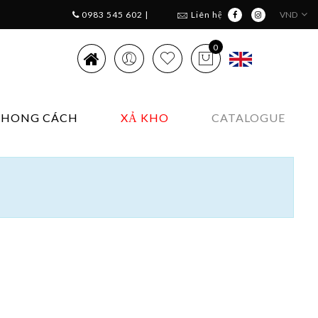
0983 545 602 |
Liên hệ
VND
0
PHONG CÁCH
XẢ KHO
CATALOGUE