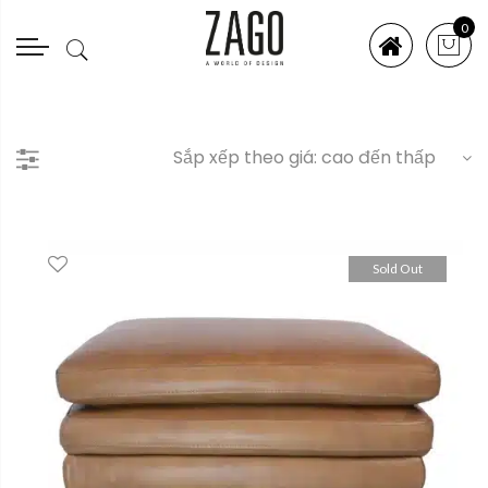
0
Sold Out