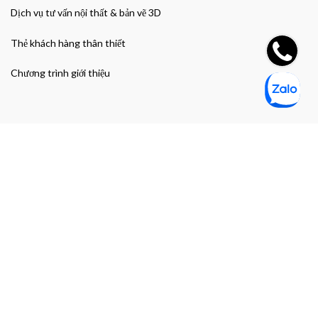
Dịch vụ tư vấn nội thất & bản vẽ 3D
Thẻ khách hàng thân thiết
Chương trình giới thiệu
Đường dẫn nhanh
Giao hàng & Bảo hành
Chính sách bảo mật thông tin cá nhân
Chính sách bảo mật thanh toán
Điều khoản và Điều kiện mua hàng