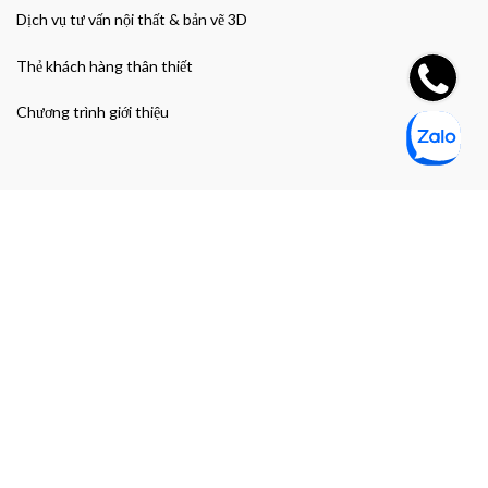
Dịch vụ tư vấn nội thất & bản vẽ 3D
Thẻ khách hàng thân thiết
Chương trình giới thiệu
Đường dẫn nhanh
Giao hàng & Bảo hành
Chính sách bảo mật thông tin cá nhân
Chính sách bảo mật thanh toán
Điều khoản và Điều kiện mua hàng