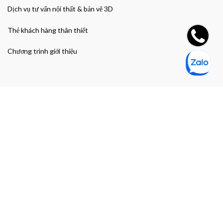
Dịch vụ tư vấn nội thất & bản vẽ 3D
Thẻ khách hàng thân thiết
Chương trình giới thiệu
Đường dẫn nhanh
Giao hàng & Bảo hành
Chính sách bảo mật thông tin cá nhân
Chính sách bảo mật thanh toán
Điều khoản và Điều kiện mua hàng