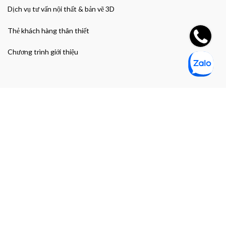
Dịch vụ tư vấn nội thất & bản vẽ 3D
Thẻ khách hàng thân thiết
Chương trình giới thiệu
Đường dẫn nhanh
Giao hàng & Bảo hành
Chính sách bảo mật thông tin cá nhân
Chính sách bảo mật thanh toán
Điều khoản và Điều kiện mua hàng