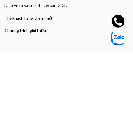
Dịch vụ tư vấn nội thất & bản vẽ 3D
Thẻ khách hàng thân thiết
Chương trình giới thiệu
Đường dẫn nhanh
Giao hàng & Bảo hành
Chính sách bảo mật thông tin cá nhân
Chính sách bảo mật thanh toán
Điều khoản và Điều kiện mua hàng