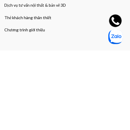
Dịch vụ tư vấn nội thất & bản vẽ 3D
Thẻ khách hàng thân thiết
Chương trình giới thiệu
Đường dẫn nhanh
Giao hàng & Bảo hành
Chính sách bảo mật thông tin cá nhân
Chính sách bảo mật thanh toán
Điều khoản và Điều kiện mua hàng