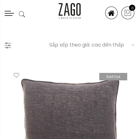
0
Sold Out