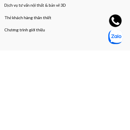
Dịch vụ tư vấn nội thất & bản vẽ 3D
Thẻ khách hàng thân thiết
Chương trình giới thiệu
Đường dẫn nhanh
Giao hàng & Bảo hành
Chính sách bảo mật thông tin cá nhân
Chính sách bảo mật thanh toán
Điều khoản và Điều kiện mua hàng