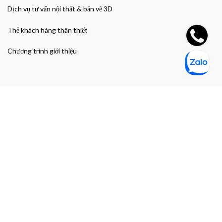
Dịch vụ tư vấn nội thất & bản vẽ 3D
Thẻ khách hàng thân thiết
Chương trình giới thiệu
Đường dẫn nhanh
Giao hàng & Bảo hành
Chính sách bảo mật thông tin cá nhân
Chính sách bảo mật thanh toán
Điều khoản và Điều kiện mua hàng