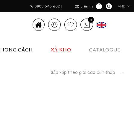
0983 545 602 |
Liên hệ
VND
0
PHONG CÁCH
XẢ KHO
CATALOGUE