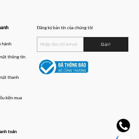
hanh
Đăng ký bản tin của chúng tôi
o hành
mật thông tin
 mật thanh
iều kiện mua
anh toán