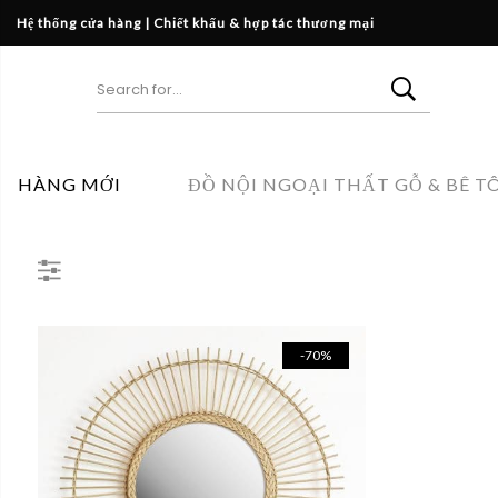
Hệ thống cửa hàng
|
Chiết khấu & hợp tác thương mại
HÀNG MỚI
ĐỒ NỘI NGOẠI THẤT GỖ & BÊ T
-70%