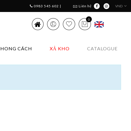
0983 545 602 |
Liên hệ
VND
0
PHONG CÁCH
XẢ KHO
CATALOGUE