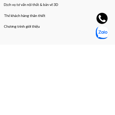
Dịch vụ tư vấn nội thất & bản vẽ 3D
Thẻ khách hàng thân thiết
Chương trình giới thiệu
Đường dẫn nhanh
Giao hàng & Bảo hành
Chính sách bảo mật thông tin cá nhân
Chính sách bảo mật thanh toán
Điều khoản và Điều kiện mua hàng