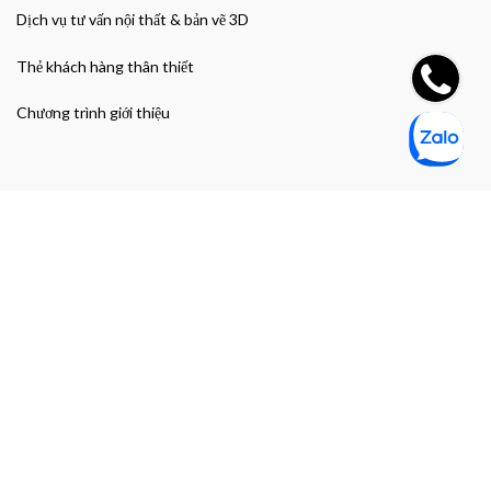
Dịch vụ tư vấn nội thất & bản vẽ 3D
Thẻ khách hàng thân thiết
Chương trình giới thiệu
Đường dẫn nhanh
Giao hàng & Bảo hành
Chính sách bảo mật thông tin cá nhân
Chính sách bảo mật thanh toán
Điều khoản và Điều kiện mua hàng