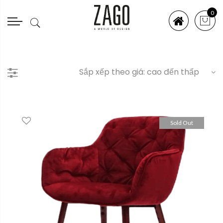
0
Sold Out