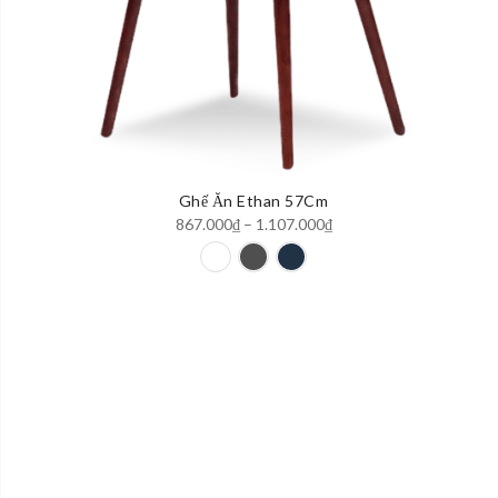
Ghế Ăn Ethan 57Cm
Khoảng
867.000
₫
–
1.107.000
₫
giá:
từ
867.000₫
đến
1.107.000₫