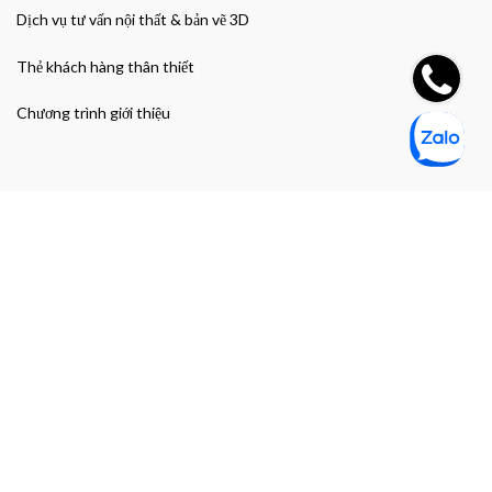
Dịch vụ tư vấn nội thất & bản vẽ 3D
Thẻ khách hàng thân thiết
Chương trình giới thiệu
Đường dẫn nhanh
Giao hàng & Bảo hành
Chính sách bảo mật thông tin cá nhân
Chính sách bảo mật thanh toán
Điều khoản và Điều kiện mua hàng