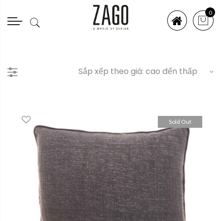
0
Sold Out